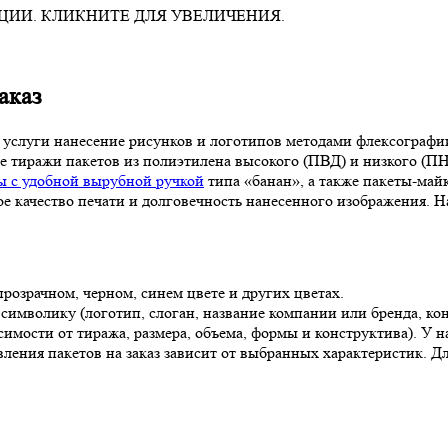
ИИ. КЛИКНИТЕ ДЛЯ УВЕЛИЧЕНИЯ.
аказ
т услуги нанесение рисунков и логотипов методами флексограф
 тиражи пакетов из полиэтилена высокого (ПВД) и низкого (ПН
ы с удобной вырубной ручкой
типа «банан», а также пакеты-май
ое качество печати и долговечность нанесенного изображения.
розрачном, черном, синем цвете и других цветах.
имволику (логотип, слоган, название компании или бренда, кон
исимости от тиража, размера, объема, формы и конструктива). У 
ления пакетов на заказ зависит от выбранных характеристик. Д