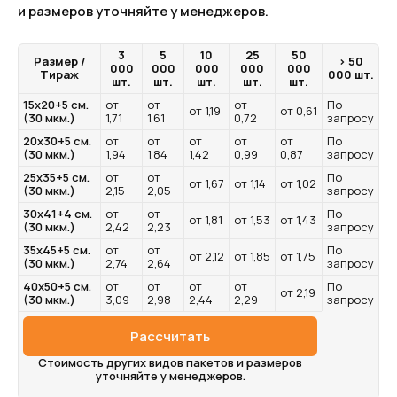
и размеров уточняйте у менеджеров.
3
5
10
25
50
Размер /
> 50
000
000
000
000
000
Тираж
000 шт.
шт.
шт.
шт.
шт.
шт.
15х20+5 см.
от
от
от
По
от 1,19
от 0,61
(30 мкм.)
1,71
1,61
0,72
запросу
20х30+5 см.
от
от
от
от
от
По
(30 мкм.)
1,94
1,84
1,42
0,99
0,87
запросу
25х35+5 см.
от
от
По
от 1,67
от 1,14
от 1,02
(30 мкм.)
2,15
2,05
запросу
30х41+4 см.
от
от
По
от 1,81
от 1,53
от 1,43
(30 мкм.)
2,42
2,23
запросу
35х45+5 см.
от
от
По
от 2,12
от 1,85
от 1,75
(30 мкм.)
2,74
2,64
запросу
40х50+5 см.
от
от
от
от
По
от 2,19
(30 мкм.)
3,09
2,98
2,44
2,29
запросу
Рассчитать
Стоимость других видов пакетов и размеров
уточняйте у менеджеров.